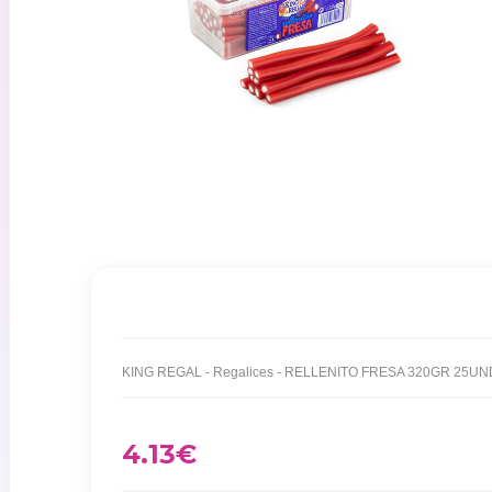
4.13
€