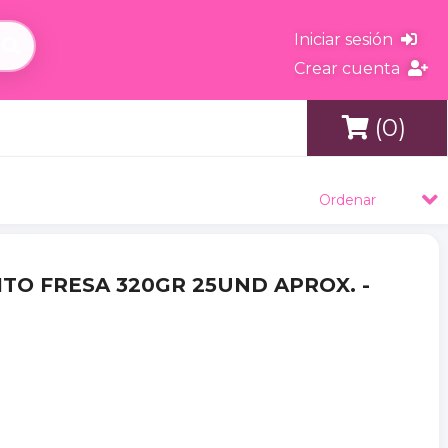
Iniciar sesión
Crear cuenta
(0)
s
Ordenar
NITO FRESA 320GR 25UND APROX. -