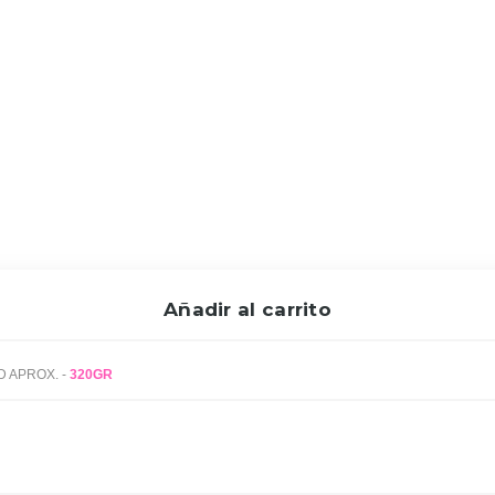
Añadir al carrito
KING REGAL - Regalices - RELLENITO FRESA 320GR 25UND APROX. -
320GR