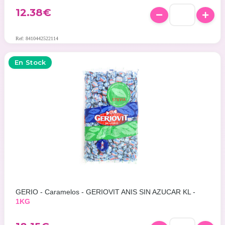
12.38
€
Ref: 8410442522114
En Stock
GERIO - Caramelos - GERIOVIT ANIS SIN AZUCAR KL -
1KG