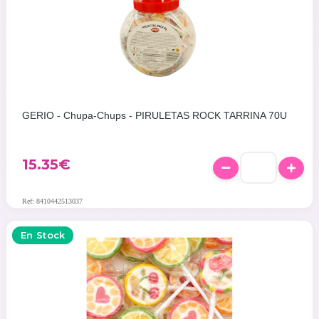
GERIO - Chupa-Chups - PIRULETAS ROCK TARRINA 70U
15.35
€
Ref: 8410442513037
En Stock