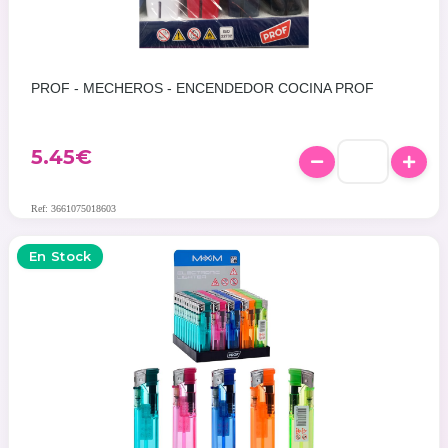
PROF - MECHEROS - ENCENDEDOR COCINA PROF
5.45
€
Ref: 3661075018603
En Stock