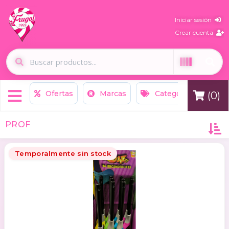
Iniciar sesión
Crear cuenta
Ofertas
Marcas
Categorías
N
(0)
PROF
Temporalmente sin stock