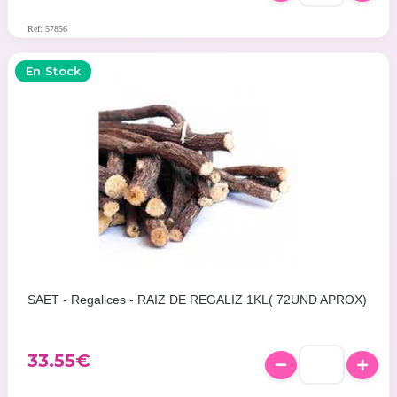
Ref: 57856
En Stock
SAET - Regalices - RAIZ DE REGALIZ 1KL( 72UND APROX)
33.55
€