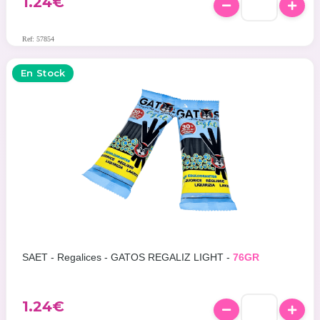
1.24
€
Ref: 57854
En Stock
SAET - Regalices - GATOS REGALIZ LIGHT -
76GR
1.24
€