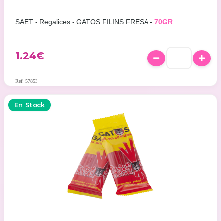
SAET - Regalices - GATOS FILINS FRESA -
70GR
1.24
€
Ref: 57853
En Stock