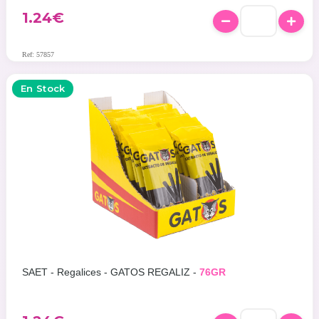
1.24
€
Ref: 57857
En Stock
SAET - Regalices - GATOS REGALIZ -
76GR