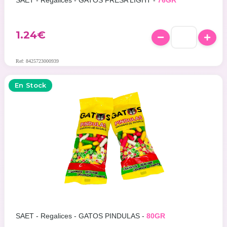
SAET - Regalices - GATOS FRESA LIGHT -
76GR
1.24
€
Ref: 8425723000939
En Stock
SAET - Regalices - GATOS PINDULAS -
80GR