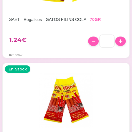
SAET - Regalices - GATOS FILINS COLA -
70GR
1.24
€
Ref: 57852
En Stock