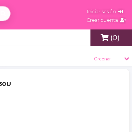
Iniciar sesión
Crear cuenta
(0)
s
Ordenar
 30U