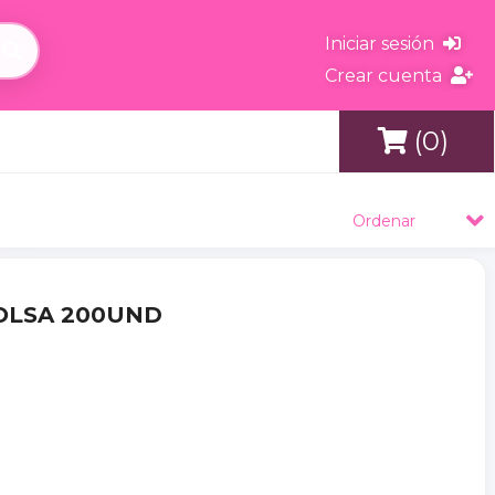
Iniciar sesión
Crear cuenta
(0)
s
Ordenar
BOLSA 200UND