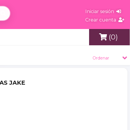
Iniciar sesión
Crear cuenta
(0)
s
Ordenar
AS JAKE