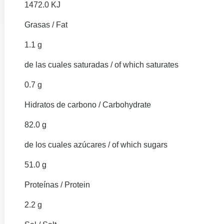
1472.0 KJ
Grasas / Fat
1.1 g
de las cuales saturadas / of which saturates
0.7 g
Hidratos de carbono / Carbohydrate
82.0 g
de los cuales azúcares / of which sugars
51.0 g
Proteínas / Protein
2.2 g