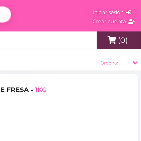
Iniciar sesión
Crear cuenta
(0)
s
Ordenar
TE FRESA -
1KG