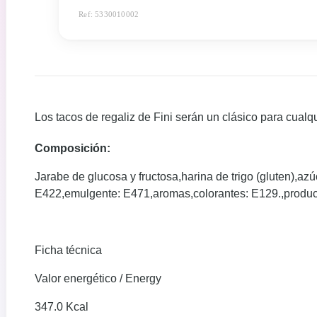
Ref: 5330010002
Los tacos de regaliz de Fini serán un clásico para cualq
Composición:
Jarabe de glucosa y fructosa,harina de trigo (gluten),az
E422,emulgente: E471,aromas,colorantes: E129.,produci
Ficha técnica
Valor energético / Energy
347.0 Kcal