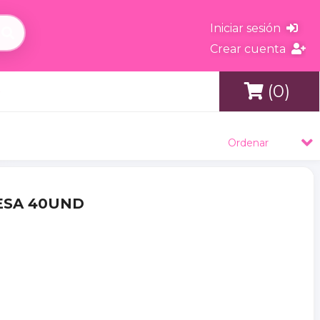
Iniciar sesión
Crear cuenta
(0)
s
Ordenar
FRESA 40UND