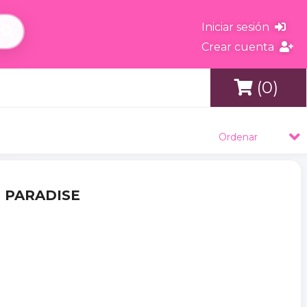
Iniciar sesión
Crear cuenta
(0)
s
Ordenar
T PARADISE