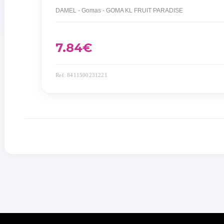
DAMEL - Gomas - GOMA KL FRUIT PARADISE
7.84
€
Ref: 8411500231221