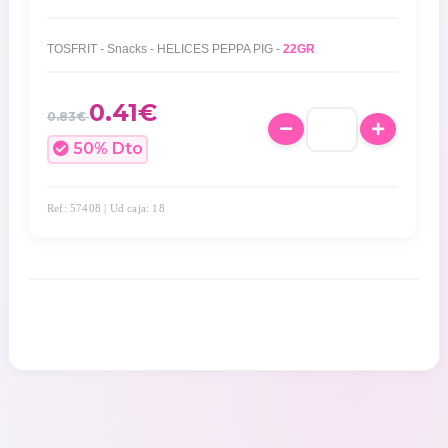
TOSFRIT - Snacks - HELICES PEPPA PIG -
22GR
0.41
€
0.83€
50
% Dto
Ref: 57408 | Ud caja: 18