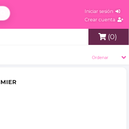
Iniciar sesión
Crear cuenta
(0)
s
Ordenar
EMIER