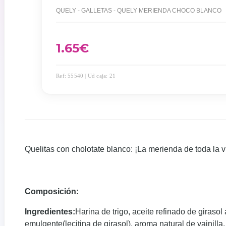
QUELY - GALLETAS - QUELY MERIENDA CHOCO BLANCO
1.65
€
Ref: 55540 | Ud caja: 21
Quelitas con cholotate blanco: ¡La merienda de toda la v
Composición:
Ingredientes:
Harina de trigo, aceite refinado de giraso
emulgente(lecitina de girasol), aroma natural de vainill