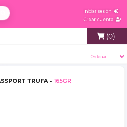
Iniciar sesión
Crear cuenta
(0)
s
Ordenar
PASSPORT TRUFA -
165GR