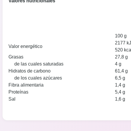
Valores nutricionales
100 g
2177 k
Valor energético
520 kca
Grasas
27,8 g
de las cuales saturadas
4 g
Hidratos de carbono
61,4 g
de los cuales azúcares
6,5 g
Fibra alimentaria
1,4 g
Proteínas
5,4 g
Sal
1,6 g