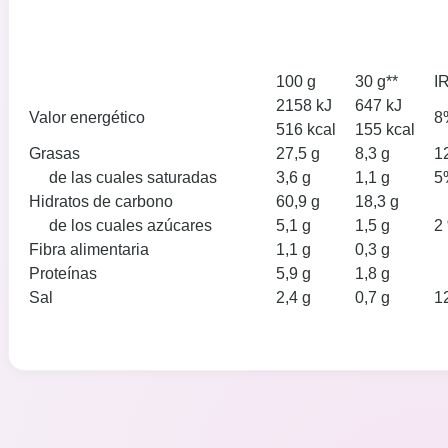
100 g
30 g**
I
2158 kJ
647 kJ
Valor energético
8
516 kcal
155 kcal
Grasas
27,5 g
8,3 g
1
de las cuales saturadas
3,6 g
1,1 g
5
Hidratos de carbono
60,9 g
18,3 g
de los cuales azúcares
5,1 g
1,5 g
2
Fibra alimentaria
1,1 g
0,3 g
Proteínas
5,9 g
1,8 g
Sal
2,4 g
0,7 g
1