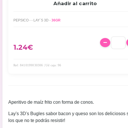
Añadir al carrito
PEPSICO - - LAY´S 3D -
36GR
1.24
€
Ref: 8410199030306 | Ud caja: 96
Aperitivo de maíz frito con forma de conos.
Lay's 3D's Bugles sabor bacon y queso son los deliciosos 
los que no te podrás resistir!