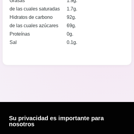
Grasas
1.9g.
de las cuales saturadas
1.7g.
Hidratos de carbono
92g.
de las cuales azúcares
69g.
Proteínas
0g.
Sal
0.1g.
Su privacidad es importante para
nosotros