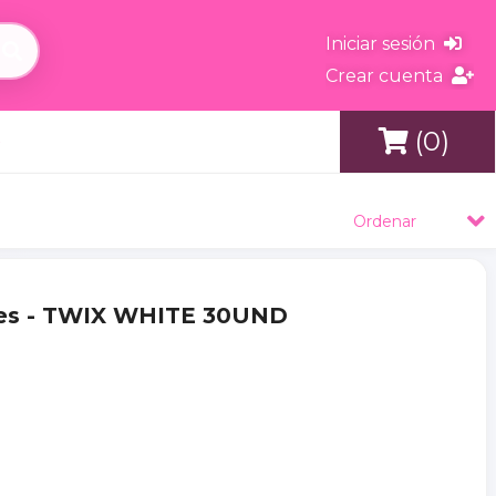
Iniciar sesión
Crear cuenta
(0)
s
Ordenar
es - TWIX WHITE 30UND