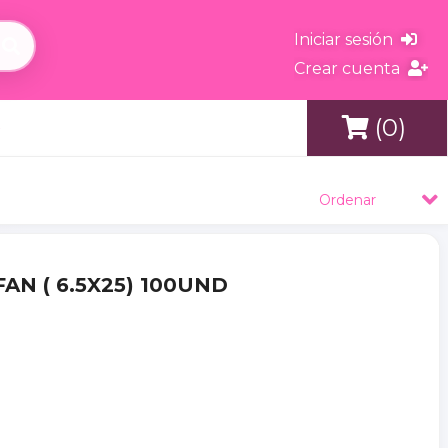
Iniciar sesión
Crear cuenta
(0)
s
Ordenar
AN ( 6.5X25) 100UND