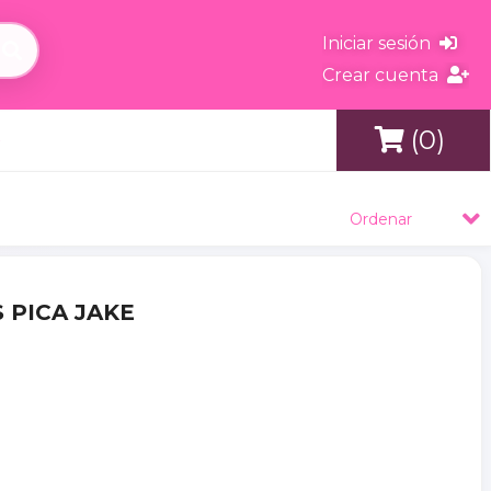
Iniciar sesión
Crear cuenta
(0)
s
Ordenar
S PICA JAKE