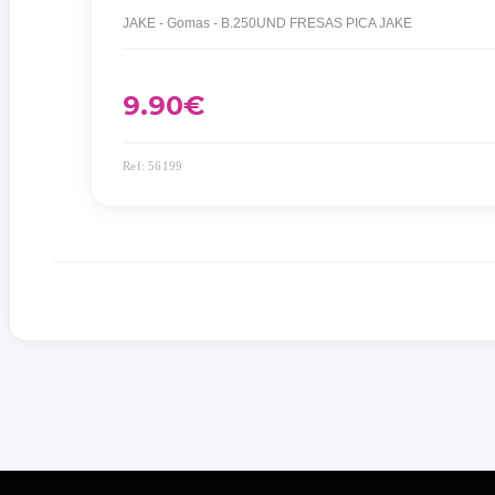
JAKE - Gomas - B.250UND FRESAS PICA JAKE
9.90
€
Ref: 56199