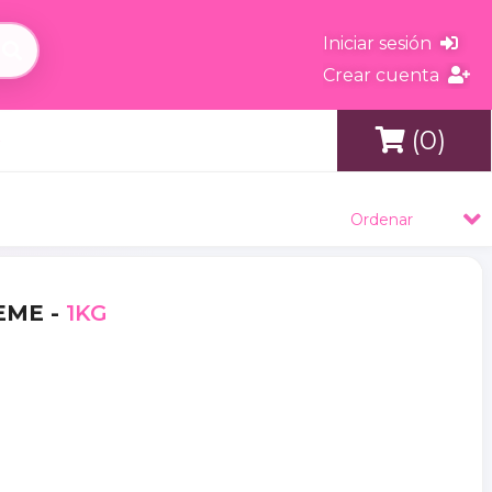
Iniciar sesión
Crear cuenta
(0)
s
Ordenar
EME -
1KG