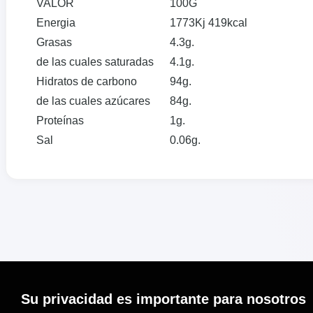
VALOR
100G
Energia
1773Kj 419kcal
Grasas
4.3g.
de las cuales saturadas
4.1g.
Hidratos de carbono
94g.
de las cuales azúcares
84g.
Proteínas
1g.
Sal
0.06g.
Su privacidad es importante para nosotros