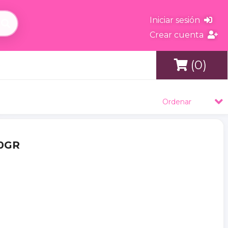
Iniciar sesión
Crear cuenta
(0)
s
Ordenar
00GR