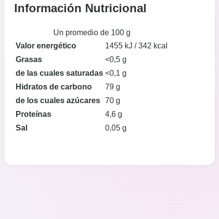
Información Nutricional
Un promedio de 100 g
Valor energético
1455 kJ / 342 kcal
Grasas
<0,5 g
de las cuales saturadas
<0,1 g
Hidratos de carbono
79 g
de los cuales azúcares
70 g
Proteínas
4,6 g
Sal
0,05 g