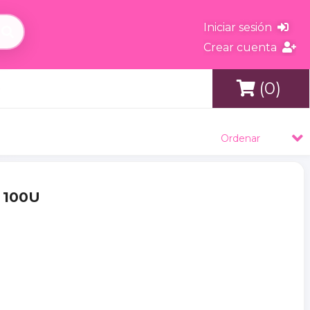
Iniciar sesión
Crear cuenta
(0)
s
Ordenar
 100U