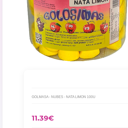
GOLMASA - NUBES - NATA LIMON 100U
11.39
€