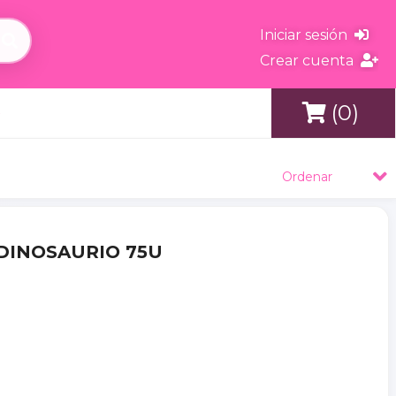
Iniciar sesión
Crear cuenta
(0)
s
Ordenar
 DINOSAURIO 75U