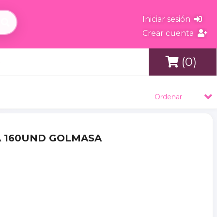
Iniciar sesión
Crear cuenta
(0)
s
Ordenar
NA 160UND GOLMASA