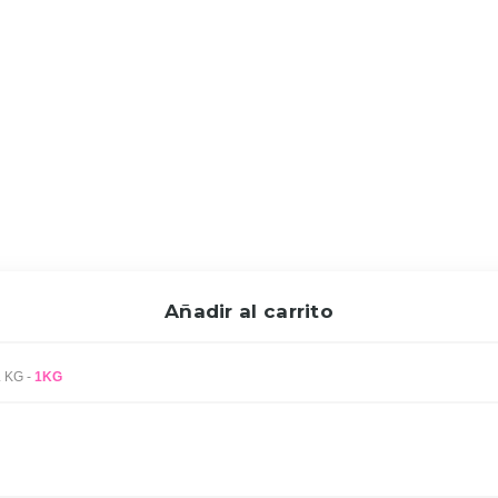
Añadir al carrito
FRANCARIS - Frutos Secos - MONDADO PIEL TOSTADO SAL KG -
1KG