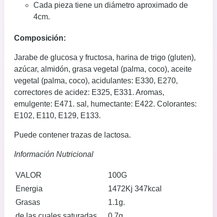
Cada pieza tiene un diámetro aproximado de
4cm.
Composición:
Jarabe de glucosa y fructosa, harina de trigo (gluten),
azúcar, almidón, grasa vegetal (palma, coco), aceite
vegetal (palma, coco), acidulantes: E330, E270,
correctores de acidez: E325, E331. Aromas,
emulgente: E471. sal, humectante: E422. Colorantes:
E102, E110, E129, E133.
Puede contener trazas de lactosa.
Información Nutricional
VALOR
100G
Energia
1472Kj 347kcal
Grasas
1.1g.
de las cuales saturadas
0.7g.