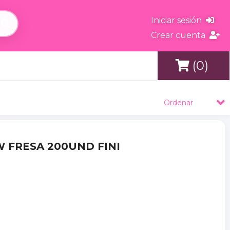
Iniciar sesión
Crear cuenta
(0)
s
Ordenar
W FRESA 200UND FINI