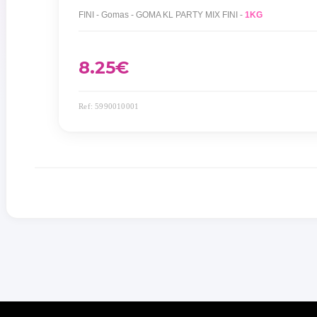
FINI - Gomas - GOMA KL PARTY MIX FINI -
1KG
8.25
€
Ref: 5990010001