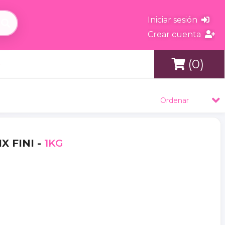
Iniciar sesión
Crear cuenta
(0)
s
Ordenar
X FINI -
1KG