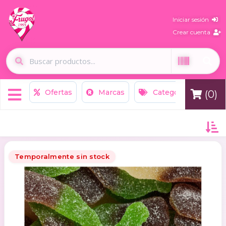
Iniciar sesión
Crear cuenta
Ofertas
Marcas
Categorías
N
(0)
Temporalmente sin stock