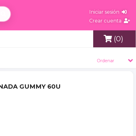
Iniciar sesión
Crear cuenta
(0)
s
Ordenar
RANADA GUMMY 60U