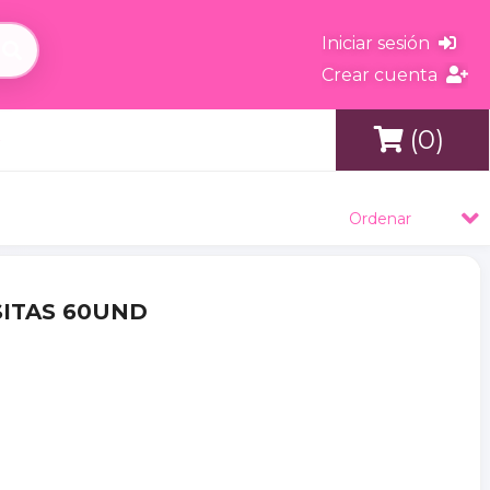
Iniciar sesión
Crear cuenta
(0)
s
Ordenar
SITAS 60UND