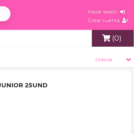
Iniciar sesión
Crear cuenta
(0)
s
Ordenar
 JUNIOR 25UND