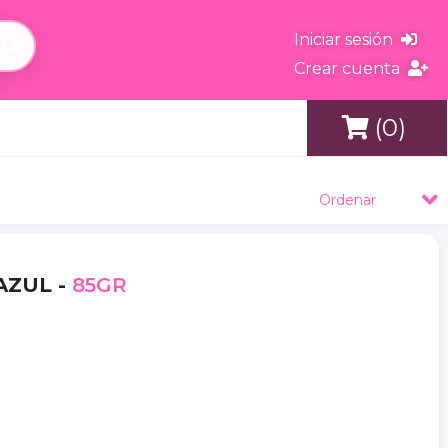
Iniciar sesión
Crear cuenta
(0)
s
Ordenar
AZUL -
85GR