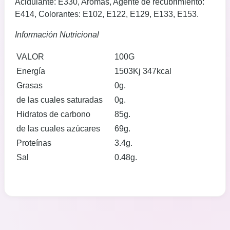
Acidulante: E330, Aromas, Agente de recubrimiento:
E414, Colorantes: E102, E122, E129, E133, E153.
Información Nutricional
VALOR
100G
Energía
1503Kj 347kcal
Grasas
0g.
de las cuales saturadas
0g.
Hidratos de carbono
85g.
de las cuales azúcares
69g.
Proteínas
3.4g.
Sal
0.48g.