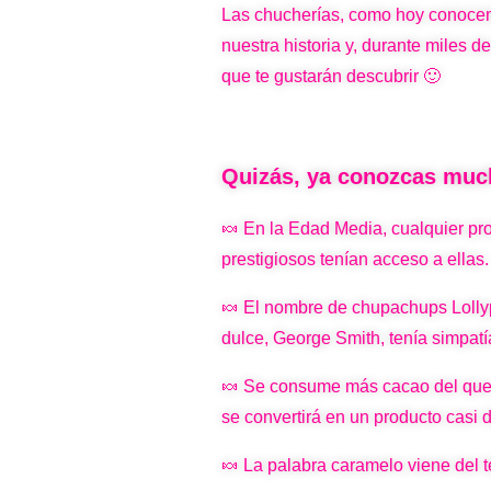
Las chucherías, como hoy conocem
nuestra historia y, durante miles
que te gustarán descubrir 🙂
Quizás, ya conozcas mu
🍬 En la Edad Media, cualquier pr
prestigiosos tenían acceso a ellas.
🍬 El nombre de chupachups Lollypo
dulce, George Smith, tenía simpatía
🍬 Se consume más cacao del que p
se convertirá en un producto casi 
🍬 La palabra caramelo viene del té