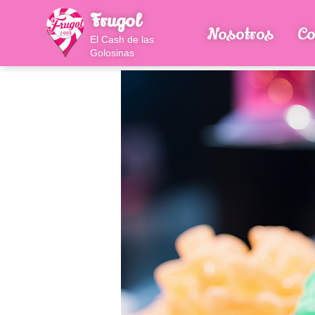
Frugol
Nosotros
Co
El Cash de las
Golosinas