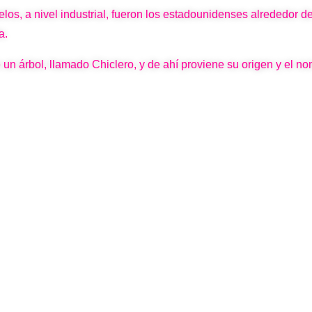
los, a nivel industrial, fueron los estadounidenses alrededor 
a.
n árbol, llamado Chiclero, y de ahí proviene su origen y el nom