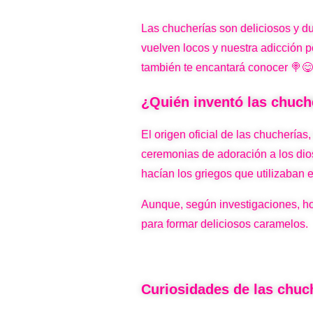
Las chucherías son deliciosos y 
vuelven locos y nuestra adicción p
también te encantará conocer 🍭😋
¿Quién inventó las chuch
El origen oficial de las chucherí
ceremonias de adoración a los dios
hacían los griegos que utilizaban 
Aunque, según investigaciones, h
para formar deliciosos caramelos.
Curiosidades de las chuc