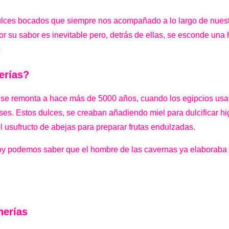
dulces bocados que siempre nos acompañado a lo largo de nues
or su sabor es inevitable pero, detrás de ellas, se esconde una 
erías?
as, se remonta a hace más de 5000 años, cuando los egipcios u
es. Estos dulces, se creaban añadiendo miel para dulcificar hi
el usufructo de abejas para preparar frutas endulzadas.
oy podemos saber que el hombre de las cavernas ya elaboraba 
herías