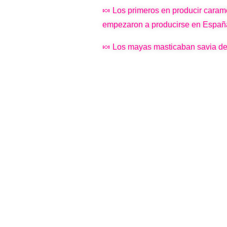
🍬 Los primeros en producir carame
empezaron a producirse en Españ
🍬 Los mayas masticaban savia de u