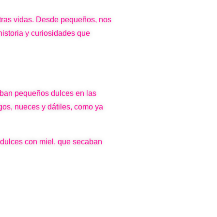
tras vidas. Desde pequeños, nos
historia y curiosidades que
saban pequeños dulces en las
gos, nueces y dátiles, como ya
dulces con miel, que secaban