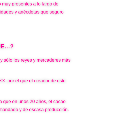
 muy presentes a lo largo de
osidades y anécdotas que seguro
QUE…?
y sólo los reyes y mercaderes más
X, por el que el creador de este
ma que en unos 20 años, el cacao
 demandado y de escasa producción.