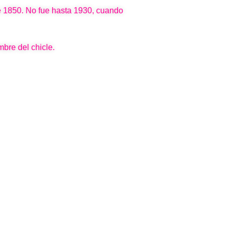
de 1850. No fue hasta 1930, cuando
bre del chicle.