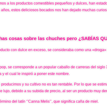
os a los productos comestibles pequeños y dulces, han estado
 de años, estos deliciosos bocados nos han dejado muchas curi
chas cosas sobre las chuches pero ¿SABÍAS 
oducto con dulce en exceso, se consideraba como una «droga» 
p, se corresponde a un popular caballo de carreras del siglo X
 y el cual le inspiró a poner este nombre.
roducimos y su cultivo no es tan rentable. Por lo que se esti
de lujo, debido a su subida de precio, al ser un producto muy
rmino del latín ‘’Canna Melis’’, que significa caña de miel.